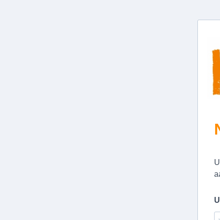
U
a
U